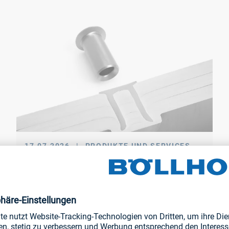
17.07.2026
|
PRODUKTE UND SERVICES
RIVSET® L Niet
Der neue Stanzniet zum Fügen von hohen Wandstärken.