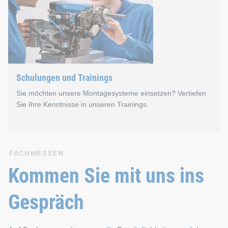
Das Herz unserer 360° Verbindungstechnik schlägt im ostwestf
Neben dem persönlichen Austausch steht bei unseren Fachsem
Schulungen und Trainings
Sie möchten unsere Montagesysteme einsetzen? Vertiefen
Sie Ihre Kenntnisse in unseren Trainings.
Schulungen und Trainings
FACHMESSEN
Kommen Sie mit uns ins
Die Schulungen und Trainings für unsere automatisierten Mon
Gespräch
Wir organisieren die Veranstaltungen in Kleingruppen. So habe