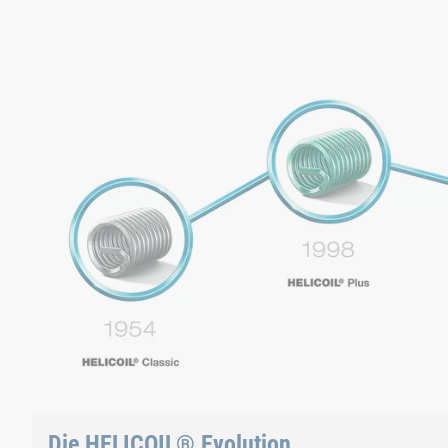
Die HELICOIL® Evolution
HELICOIL® Classic (1954) – HELICOIL® Plus (1998) – HELI
llhoff/segment/dadc4c386cee433ebda8223edafe1bd4/hls/163
Die HELICOIL® Evolution