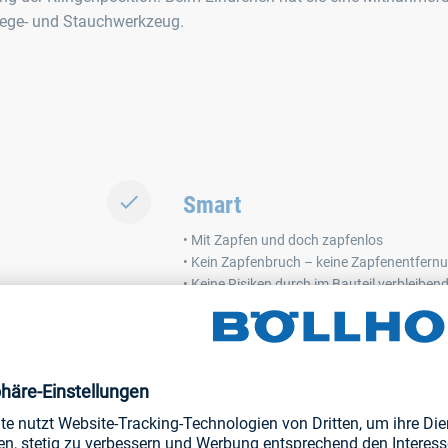
iege- und Stauchwerkzeug.
Smart
• Mit Zapfen und doch zapfenlos
• Kein Zapfenbruch – keine Zapfenentfern
• Keine Risiken durch im Bauteil verbleiben
Innovativ
• Wie eine Schraube anzusetzen und einzu
• Optimales Einlaufverhalten ins Aufnahm
• Einfache Handhabung