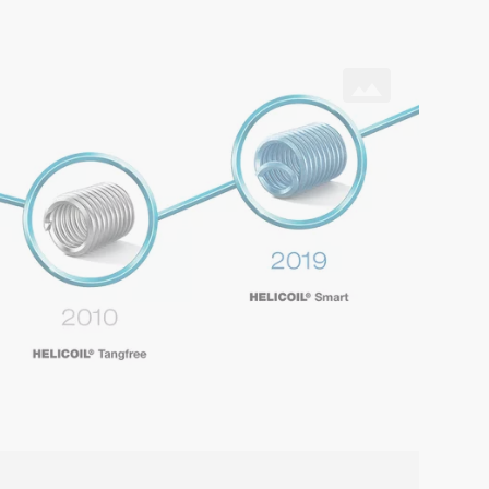
gebrochen werden muss.
COIL® Tangfree (2010) – HELICOIL® Smart (2019)
4717921342/dadc4c386cee433ebda8223edafe1bd4.m3u8