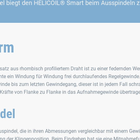
del biegt den HELICOIL® Smart beim Ausspindeln z
orm
tz aus rhombisch profiliertem Draht ist zu einer federnden We
ante ein Windung für Windung frei durchlaufendes Regelgewinde
winde bis zum letzten Gewindegang, dieser ist in jedem Fall schr
e Kräfte von Flanke zu Flanke in das Aufnahmegewinde übertrag
del
spindel, die in ihren Abmessungen vergleichbar mit einem Gew
erung der Klingenposition. Beim Eindrehen hat sie eine Mitnahmef