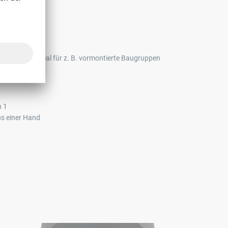
er Tiefe – ideal für z. B. vormontierte Baugruppen
n 1
s einer Hand
LICOIL® Smart