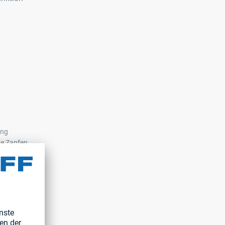
ung
de Zapfen
drehen
egewinde