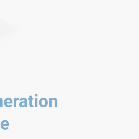
eration
te