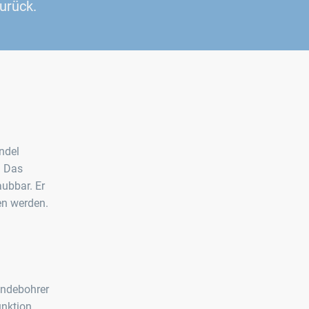
urück.
ndel
. Das
aubbar. Er
en werden.
indebohrer
unktion