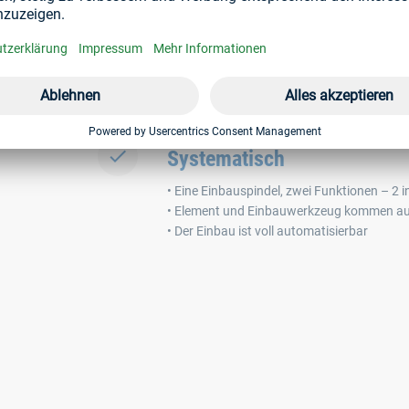
Effizient
• Verkürzte Montagezeit um ca. 20%
• Vereinfachte Qualitätssicherung
• Ermöglicht Sacklochbohrungen mit minimal
Systematisch
• Eine Einbauspindel, zwei Funktionen – 2 i
• Element und Einbauwerkzeug kommen au
• Der Einbau ist voll automatisierbar
HE