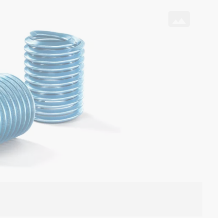
rden muss.
De
Vi
en werden muss.