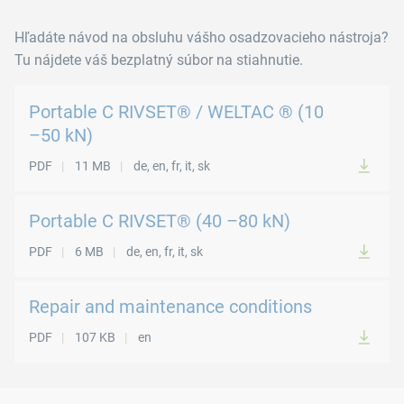
Hľadáte návod na obsluhu vášho osadzovacieho nástroja?
Tu nájdete váš bezplatný súbor na stiahnutie.
Portable C RIVSET® / WELTAC ® (10
–50 kN)
PDF
11 MB
de, en, fr, it, sk
Portable C RIVSET® (40 –80 kN)
PDF
6 MB
de, en, fr, it, sk
Repair and maintenance conditions
PDF
107 KB
en