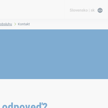
Slovensko | sk
 obsluhu
Kontakt
u odpoveď?