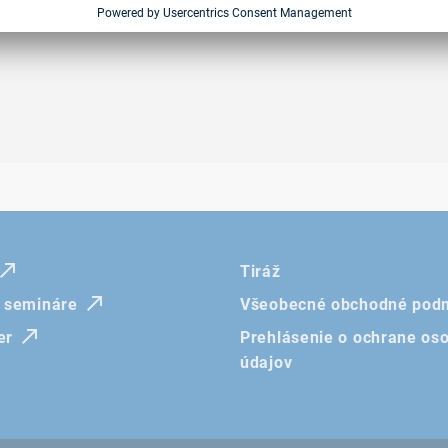
Tiráž
a semináre
Všeobecné obchodné pod
er
Prehlásenie o ochrane os
údajov