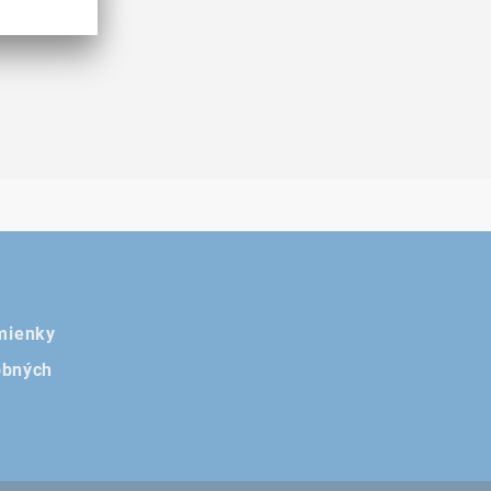
mienky
obných