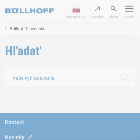
Slovensko | sk
eCatalog
Hľadať
Ponuka
Böllhoff Slovensko
Hl'adat'
Vaše vyhľadávanie
vyhľadá
Kontakt
Novinky