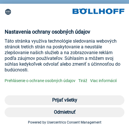
Veľtrhy a semináre
Newsletter
Tiráž
Všeobecné obchodné podmienky
Prehlásenie o ochrane osobných údajov
Navštívte nás na
YouTube
LinkedIn
Otvoriť ponuku
Pon
Kon
© Böllhoff Group
+4