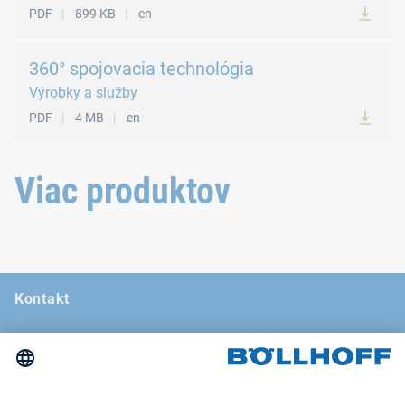
PDF
899 KB
en
360° spojovacia technológia
Výrobky a služby
PDF
4 MB
en
Viac produktov
Kontakt
Novinky
Veľtrhy a semináre
Newsletter