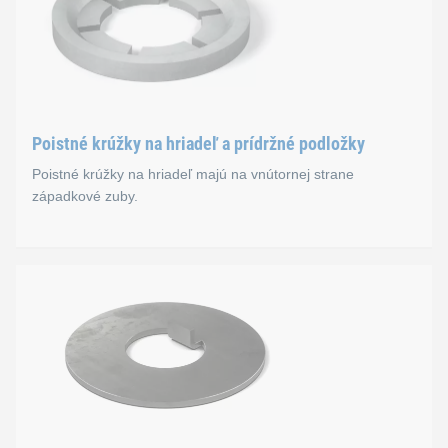
Tanierové podložky majú podobne ako napínacie pružné podložk
Normy
DIN 2093
DIN 2093 B
Poistné krúžky na hriadeľ a prídržné podložky
DIN 2093 C
Poistné krúžky na hriadeľ majú na vnútornej strane
západkové zuby.
Poistné krúžky na hriadeľ 
Poistné krúžky na hriadeľ majú na vnútornej strane západkov
Normy
B 53060