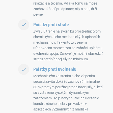
relaxácie a tečenia. Vďaka tomu sa môže
zachovať časť predpínacej sily a spoj drží
pevne.
Poistky proti strate
Zvyšujú trenie na svorníku prostredníctvom
chemických alebo mechanických upínacích
mechanizmov. Takýmto zvýšeným
uťahovacím momentom sa zabráni úplnému
uvoľneniu spoja. Zároveň je možné obmedziť
stratu predpínacej sily na minimum.
Poistky proti uvoľneniu
Mechanickým zaistením alebo zlepením
súčastí závitu dokážu zachovať minimálne
80 % predtým použitej predpínacej sily, aj keď
sú vystavené vysokým dynamickým
zaťaženiam. To je nevyhnutné na udržanie
konštrukčného dielu v prevádzke v
aplikáciách významných z hľadiska