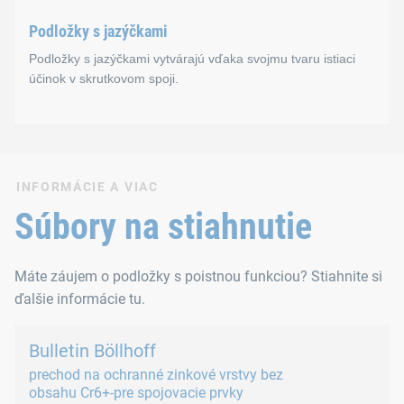
B 53062
Podložky s jazýčkami
Podložky s jazýčkami vytvárajú vďaka svojmu tvaru istiaci
účinok v skrutkovom spoji.
Podložky s jazýčkami
INFORMÁCIE A VIAC
Istiaci účinok sa dosahuje pomocou jazýčkov alebo nosov na 
Súbory na stiahnutie
Normy
Máte záujem o podložky s poistnou funkciou? Stiahnite si
ďalšie informácie tu.
DIN 462
DIN 93
Bulletin Böllhoff
prechod na ochranné zinkové vrstvy bez
obsahu Cr6+-pre spojovacie prvky