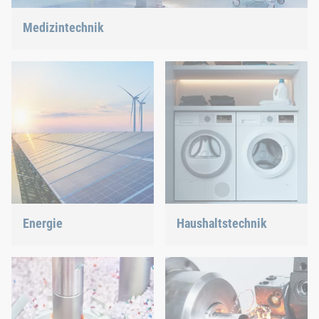
Medizintechnik
Wir bieten Ihnen maßgeschneiderte Verbindungslösungen für
hochsensible Technologien.
Energie
Haushaltstechnik
Wir gestalten über unsere
Ob in der Spülmaschine
Verbindungs- und
oder im Backofen, wir
Montagetechnik die
sorgen für eine
Energiezukunft mit.
passgenaue Verbindung.