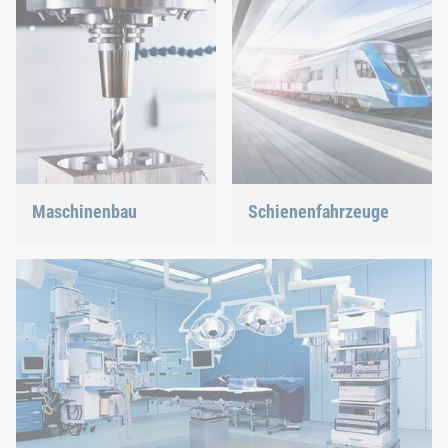
Maschinenbau
Schienenfahrzeuge
Wir unterstützen die
Egal, ob Schrauben, Nieten,
innovativste Industrie mit
Clinchen oder C-Teile-
unseren innovativen
Management – wir bieten
Verbindungslösungen.
Ihnen die richtige Lösung.