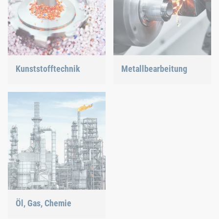
Kunststofftechnik
Metallbearbeitung
Wir entwickeln innovative
Vielseitige Anforderungen
Produkte aus Kunststoff,
erfordern bewährte und
um Ihnen eine ideale
neue Verbindungstechnik.
Lösung zu bieten.
Öl, Gas, Chemie
Unsere