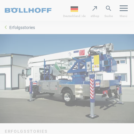
Deutschland | de
eShop
Suche
Menü
Erfolgsstories
ERFOLGSSTORIES