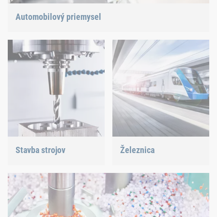
Automobilový priemysel
Ľahké konštrukcie, elektromobilita alebo hybridný pohon:
máme správnu odpoveď na aktuálne trendy.
Stavba strojov
Železnica
Podporuje najinovatívnejší
Či už skrutky, nity,
priemysel s našimi
klinčovanie alebo správa C-
inovatívnymi spojovacími
dielov – ponúkame
riešeniami.
správne riešenie.