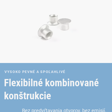
VYSOKO PEVNÉ A SPOĽAHLIVÉ
Flexibilné kombinované
konštrukcie
Bez predvŕtavania otvorov, bez emisií,