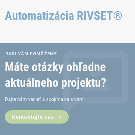
vyžadujú osvedčenú a
novú spojovaciu
Automatizácia RIVSET®
technológiu.
RADI VÁM POMÔŽEME.
Máte otázky ohľadne
aktuálneho projektu?
Dajte nám vedieť a spojíme sa s vami
Kontaktujte nás