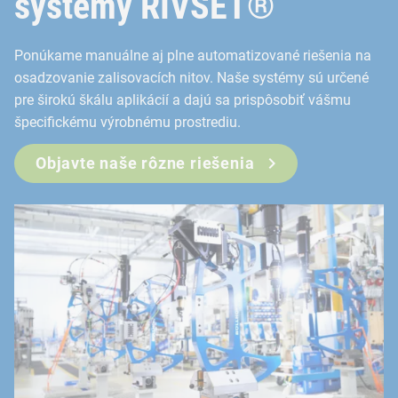
systémy RIVSET®
Široké spektrum aplikácií len s jednou geometriou nitu
Ponúkame manuálne aj plne automatizované riešenia na
Vytvorenie hybridných spojov
osadzovanie zalisovacích nitov. Naše systémy sú určené
Realizácia dvojvrstvových alebo viacvrstvových spojo
pre širokú škálu aplikácií a dajú sa prispôsobiť vášmu
špecifickému výrobnému prostrediu.
Objavte naše rôzne riešenia