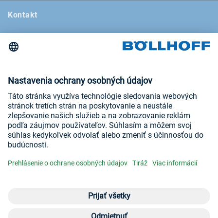
Kontakt
Novinky
Veľtrhy a semináre
Newsletter
Tiráž
Všeobecné obchodné podmienky
Prehlásenie o ochrane osobných údajov
Navštívte nás na
YouTube
LinkedIn
Otvoriť ponuku
Pon
eC
Kon