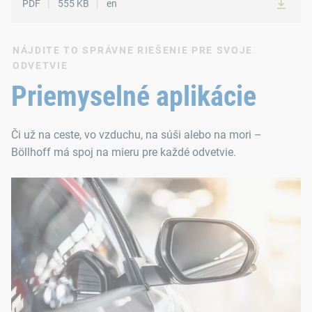
PDF
555 KB
en
NÁJDITE TO SPRÁVNE RIEŠENIE PRE SVOJE
ODVETVIE
Priemyselné aplikácie
Či už na ceste, vo vzduchu, na súši alebo na mori –
Böllhoff má spoj na mieru pre každé odvetvie.