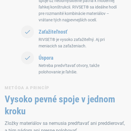
spoje už neodmysliteľne patria k modernej
ľahkej konštrukcii. RIVSET® sa ideálne hodí
pre rozmanité kombinácie materiálov –
vrátane tých najpevnejších ocelí.
Zaťažiteľnosť
RIVSET® je vysoko zaťažiteľný. Aj pri
meniacich sa zaťaženiach.
Úspora
Netreba predvŕtavať otvory, takže
polohovanie je ľahšie.
METÓDA A PRINCÍP
Vysoko pevné spoje v jednom
kroku
Zložky materiálov sa nemusia predŕtavať ani preddierovať,
a tým pádom ani presne polohovať.