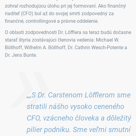
zohral rozhodujúcu úlohu pri jej formovaní. Ako finančný
riaditeľ (CFO) bol až do svojej smrti zodpovedný za
finančné, controllingové a právne oddelenie.
O oblasti zodpovednosti Dr. Löfflera sa teraz budú dočasne
»
starať štyria zostávajúci členovia vedenia: Michael W.
Böllhoff, Wilhelm A. Böllhoff, Dr. Cathrin Wesch-Potente a
Dr. Jens Bunte.
„„S Dr. Carstenom Löfflerom sme
stratili nášho vysoko ceneného
CFO, vzácneho človeka a dôležitý
pilier podniku. Sme veľmi smutní