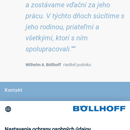
a zostávame vďační za jeho
prácu. V týchto dňoch súcítime s
jeho rodinou, priateľmi a
všetkými, ktorí s ním
spolupracovali.““
Wilhelm A. Böllhoff
riaditeľ podniku
Kontakt
Novinky
Veľtrhy a semináre
Newsletter