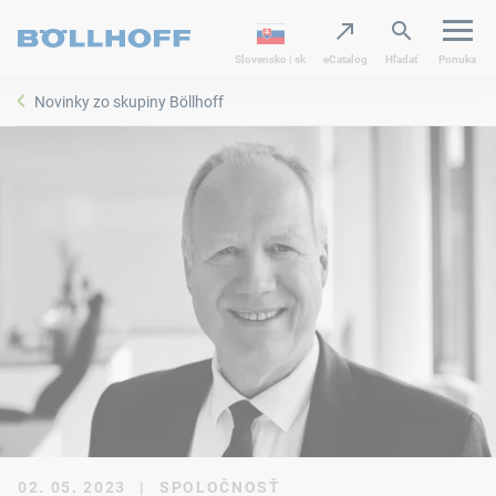
Slovensko | sk
eCatalog
Hľadať
Ponuka
Novinky zo skupiny Böllhoff
02. 05. 2023
|
SPOLOČNOSŤ