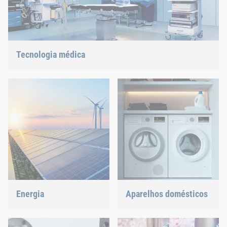
Tecnologia médica
Oferecemos soluções de junção personalizadas para
tecnologias altamente sensíveis.
Energia
Aparelhos domésticos
Com a nossa tecnologia de
Máquina de lavar louça ou
união e montagem,
forno, garantimos uma