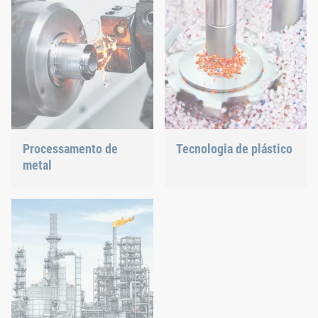
contribuímos para moldar
junção com precisão.
o futuro da energia.
Processamento de
Tecnologia de plástico
metal
Desenvolvemos produtos
plásticos inovadores para
Requisitos versáteis
lhe oferecer uma solução
exigem tecnologia de união
ideal.
nova e comprovada.