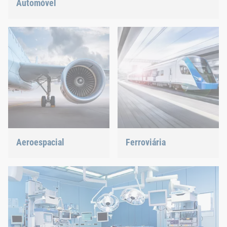
Automóvel
Construção leve, eletromobilidade ou propulsão híbrida:
Temos a resposta certa para as tendências atuais.
Aeroespacial
Ferroviária
A melhor qualidade para
Quer sejam parafusos,
máxima segurança com
rebites, clinching ou gestão
peso mínimo: Oferecemos
de peças em C, nós temos
a solução adequada.
a solução certa.