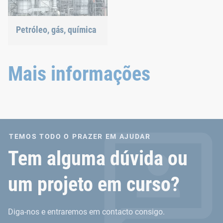
Petróleo, gás, química
As nossas soluções de
junção suportam até
mesmo as condições mais
Mais informações
extremas.
TEMOS TODO O PRAZER EM AJUDAR
Tem alguma dúvida ou
um projeto em curso?
Diga-nos e entraremos em contacto consigo.