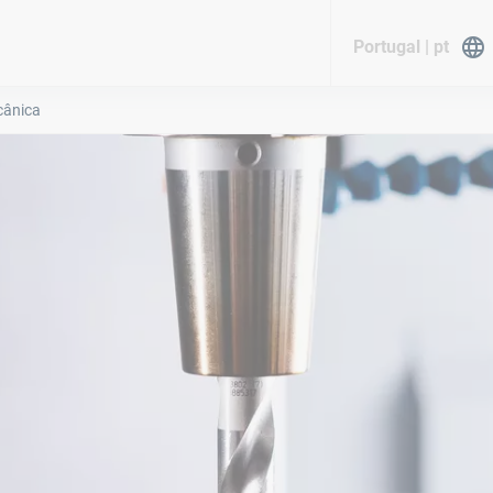
Portugal | pt
cânica