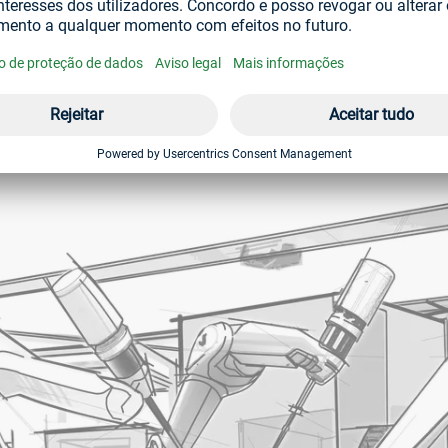
na engenharia mecânica, uma vez que liga os componentes de 
isitos, pode escolher entre várias soluções de união. Escolher