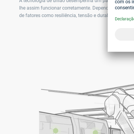
A tecnologia de união desempenha um papel crítico 
lhe assim funcionar corretamente. Dependendo dos requ
de fatores como resiliência, tensão e durabilidade.