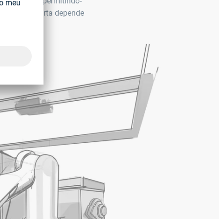
uma máquina permitindo-
 a solução certa depende