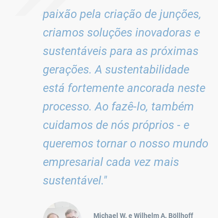
Os nossos principais tópicos e ob
Saúde e segurança no trabalho:
paixão pela criação de junções,
Visão Zero: Sem acidentes de trabalho
criamos soluções inovadoras e
Compromisso social:
sustentáveis para as próximas
Diversidade:
Reforçar o compromisso internacional
Aumentar sistematicamente a diversidade na empresa
Expandir o desenvolvimento da juventude
gerações. A sustentabilidade
Promover o empenhamento voluntário dos colaborado
está fortemente ancorada neste
Reforçar a região
processo. Ao fazê-lo, também
Conformidade e transparência:
cuidamos de nós próprios - e
Cumprimento das diretrizes aplicáveis: Disposições le
queremos tornar o nosso mundo
empresarial cada vez mais
sustentável."
Michael W. e Wilhelm A. Böllhoff