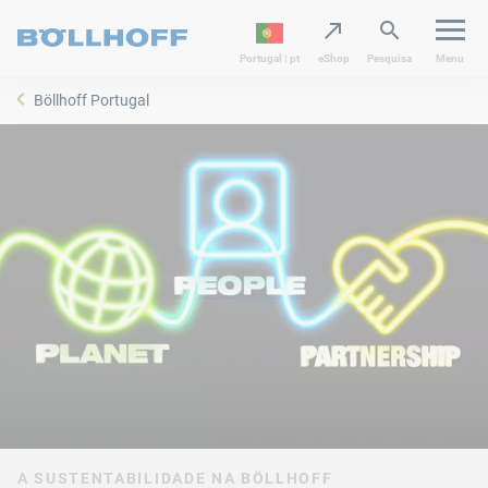
Portugal | pt
eShop
Pesquisa
Menu
Böllhoff Portugal
A SUSTENTABILIDADE NA BÖLLHOFF