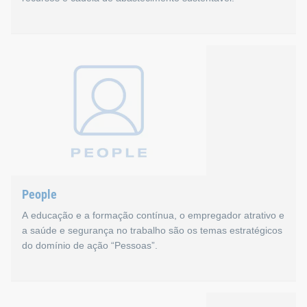
Planet
Por um lado, o campo de ação Planet centra-se nos nossos pr
Os nossos principais tópicos e ob
Energias renováveis:
Aumentar a produção interna de eletricidade renováve
People
Até ao final de 2024: Aumentar a proporção de energia
A educação e a formação contínua, o empregador atrativo e
a saúde e segurança no trabalho são os temas estratégicos
Efetuar um estudo de viabilidade sobre a construção 
do domínio de ação “Pessoas”.
Produção e logística:
People
Até o final de 2024: Reduzir as emissões de CO₂ no â