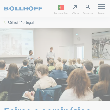
Portugal | pt
eShop
Pesquisa
Menu
Böllhoff Portugal