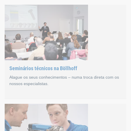
Seminários online JOIN.ab
Transmitir conhecimentos e fazer intercâmbio profissional t
No primeiro ano, mais de 700 interessados reuniram-se num t
Seminários técnicos na Böllhoff
Alague os seus conhecimentos – numa troca direta com os
nossos especialistas.
Seminários técnicos na Böl
Bielefeld, na Vestfália Oriental, é o coração da nossa Tecn