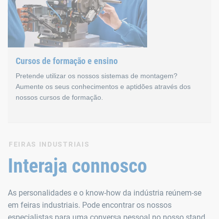
Além do intercâmbio pessoal, os nossos seminários técnicos 
Cursos de formação e ensino
Pretende utilizar os nossos sistemas de montagem?
Aumente os seus conhecimentos e aptidões através dos
nossos cursos de formação.
Cursos de formação e ensi
FEIRAS INDUSTRIAIS
Interaja connosco
Os cursos de formação e ensino dos nossos sistemas de mont
As personalidades e o know-how da indústria reúnem-se
Organizamos os eventos em pequenos grupos. Isso dá oportu
em feiras industriais. Pode encontrar os nossos
especialistas para uma conversa pessoal no nosso stand