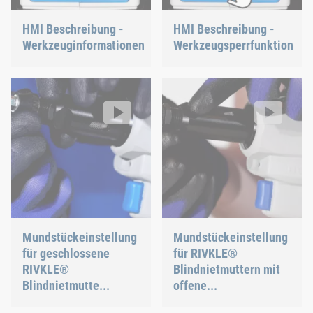
HMI Beschreibung -
HMI Beschreibung -
Werkzeuginformationen
Werkzeugsperrfunktion
Mundstückeinstellung für geschlossene RIVKLE® Blindnietmut
Mundstückeinstellung für RIVK
RIVKLE® NEO B107 / B109
RIVKLE® NEO B107 / B109
Video: https://d30qymu4o00meq.cloudfront.net/boellhof
Video: https://d30qymu4o00m
Mundstückeinstellung
Mundstückeinstellung
für geschlossene
für RIVKLE®
RIVKLE®
Blindnietmuttern mit
Blindnietmutte...
offene...