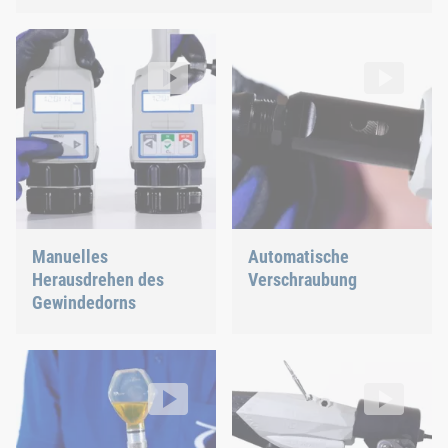
Manuelles Herausdrehen des Gewindedorns
Automatische Verschraubung
RIVKLE® NEO B107 / B109
RIVKLE® NEO B107 / B109
Video: https://d30qymu4o00meq.cloudfront.net/boellhof
Video: https://d30qymu4o00m
Manuelles
Automatische
Herausdrehen des
Verschraubung
Gewindedorns
Öl auffüllen und entlüften
Werkzeugaufnahme
RIVKLE® NEO B107 / B109
RIVKLE® NEO B107 / B109
Video: https://d30qymu4o00meq.cloudfront.net/boellhoff
Video: https://d30qymu4o00m