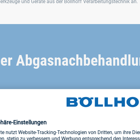
erkzeuge und Geräte aus der Böllhoff Verarbeitungstechnik an.
der Abgasnachbehandlu
llhoff und Albonair trägt zu
hochwertigen
ige und dauerhafte
chbehandlungssystemen für