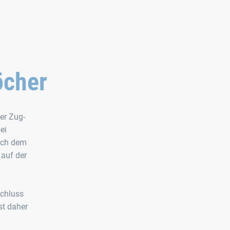
öcher
er Zug-
ei
nach dem
 auf der
schluss
st daher