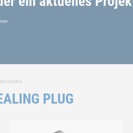
er ein aktuelles Projek
hnen
ANWENDUNG
SEALING PLUG