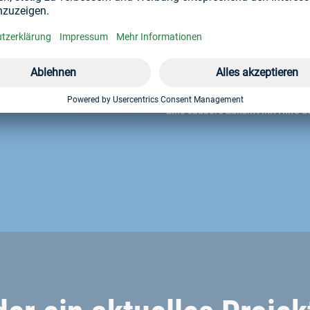
on Böllhoff, um seine
neues Niveau zu heben. Die
leisten nicht nur eine
en Presssitz, sondern sind
innovative Kooperation von
Eine saubere Zukunft mit Hilfe