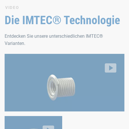
VIDEO
IMTEC® CF mit Doppelflansch wird kaltformtechnisch aus Sta
Die IMTEC® Technologie
Vorteile
Entdecken Sie unsere unterschiedlichen IMTEC®
Varianten.
Sehr große Flanschdurchmesser möglich
Verdrehfestigkeit durch Sechskant / Rändelung
IMTEC® CO Einlegemetalle
Gewindeeinsätze zum Umspritzen
Erzeugen eines Hinterschnitts als Widerstand gegen a
Video: https://d30qymu4o00meq.cloudfront.net/boellhof
Keine spangebende Fertigung
Als Distanzbuchse verwendbar
IMTEC® CF Einlegemetalle
Gewindeeinsätze zum Umspritzen