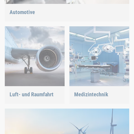
Automotive
Leichtbau, E-Mobility oder Hybridantrieb: Wir haben die
richtige Antwort auf die aktuellen Trends.
Luft- und Raumfahrt
Medizintechnik
Beste Qualität für
Wir bieten Ihnen
maximale Sicherheit bei
maßgeschneiderte
minimalem Gewicht: Wir
Verbindungslösungen für
bieten Ihnen die passende
hochsensible
Lösung.
Technologien.