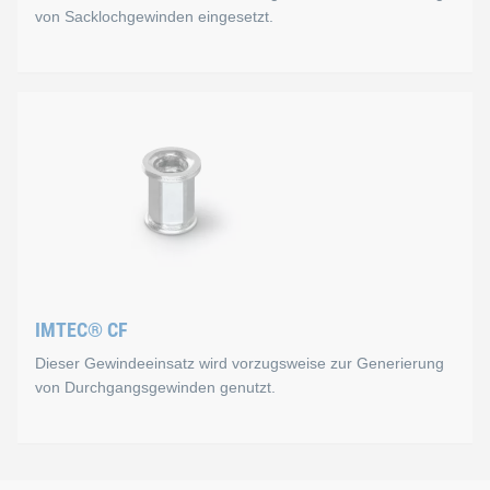
von Sacklochgewinden eingesetzt.
IMTEC® CO
Bei dem Gewindeeinsatz IMTEC® CO zum Umspritzen handelt es
Vorteile
Nutzbare Gewindelänge maximiert
Rost- und Säurebeständigkeit
IMTEC® CF
Erhöhte technische Sauberkeit (Restschmutzminimier
Dieser Gewindeeinsatz wird vorzugsweise zur Generierung
von Durchgangsgewinden genutzt.
Hohe Auszugskraft durch optimierte Flankenüberdeck
Gewichtsreduzierung des Bauteils
IMTEC® CF