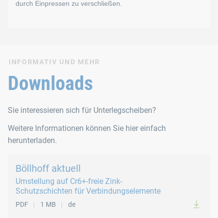
durch Einpressen zu verschließen.
DIN 1052
DIN 1440 ähnlich ISO 8738
Verschlussscheiben
DIN 1441
DIN 432
INFORMATIV UND MEHR
DIN 433 ähnlich ISO 7092
Verschlussscheiben werden verwendet, um Bohrungen durch Ei
Downloads
DIN 440 R ähnlich ISO 7094
Normen
DIN 440 V ähnlich ISO 7094
Sie interessieren sich für Unterlegscheiben?
DIN 463
DIN 470
Weitere Informationen können Sie hier einfach
DIN 6340
herunterladen.
DIN 7349
Verschlussscheiben in unserem eShop
Böllhoff aktuell
DIN 9021 ähnlich ISO 7093
Umstellung auf Cr6+-freie Zink-
Schutzschichten für Verbindungselemente
Scheiben in unserem eShop
PDF
1 MB
de