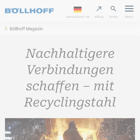
Deutschland | de
eShop
Suche
Menü
Böllhoff Magazin
Nachhaltigere
Verbindungen
schaffen – mit
Recyclingstahl