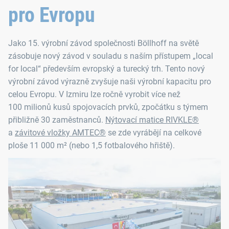
pro Evropu
Jako 15. výrobní závod společnosti Böllhoff na světě
zásobuje nový závod v souladu s naším přístupem „local
for local“ především evropský a turecký trh. Tento nový
výrobní závod výrazně zvyšuje naši výrobní kapacitu pro
celou Evropu. V Izmiru lze ročně vyrobit více než
100 milionů kusů spojovacích prvků, zpočátku s týmem
přibližně 30 zaměstnanců.
Nýtovací matice RIVKLE®
a
závitové vložky AMTEC®
se zde vyrábějí na celkové
ploše 11 000 m² (nebo 1,5 fotbalového hřiště).