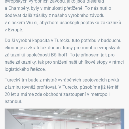
evropských výrobních závodů, jako jsou Bielefeld
a Chambéry, byly v minulosti přetížené. To nás nutilo
dodávat další zásilky z našeho výrobního závodu
v čínském Wu-si, abychom uspokojili poptávku zákazníků
v Evropě.
Další výrobní kapacita v Turecku tuto potřebu v budoucnu
eliminuje a zkrátí tak dodací trasy pro mnoho evropských
zákazníků společnosti Böllhoff. To je přínosem jak pro
naše zákazníky, tak pro snížení naší uhlíkové stopy v rámci
logistického řetězce.
Turecký trh bude z místně vyráběných spojovacích prvků
z Izmiru rovněž profitovat. V Turecku působíme již téměř
20 let a máme zde obchodní zastoupení v metropoli
Istanbul.