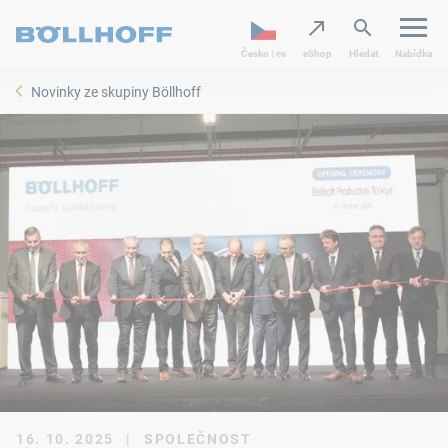
Česko | cs
eShop
Hledat
Nabídka
Novinky ze skupiny Böllhoff
16. 10. 2025
|
SPOLEČNOST