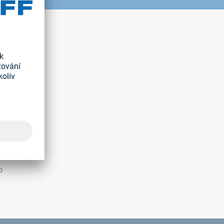
ové výzvy?
 utváření
ak jste na
i rodinnou
o