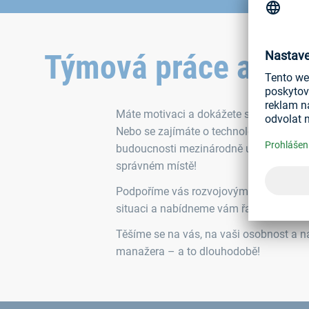
Týmová práce a indi
Máte motivaci a dokážete svými nápady i
Nebo se zajímáte o technologie spojován
budoucnosti mezinárodně úspěšné společ
správném místě!
Podpoříme vás rozvojovým programem p
situaci a nabídneme vám řadu benefitů.
Těšíme se na vás, na vaši osobnost a n
manažera – a to dlouhodobě!