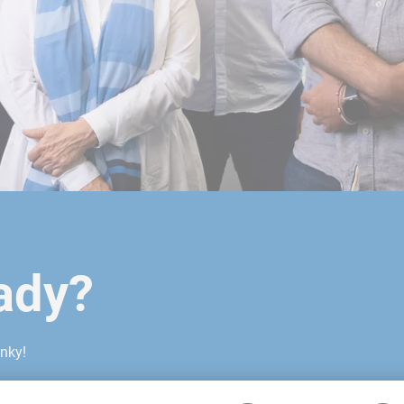
ady?
enky!