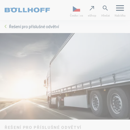
Česko | cs
eShop
Hledat
Nabídka
Řešení pro příslušné odvětví
ŘEŠENÍ PRO PŘÍSLUŠNÉ ODVĚTVÍ