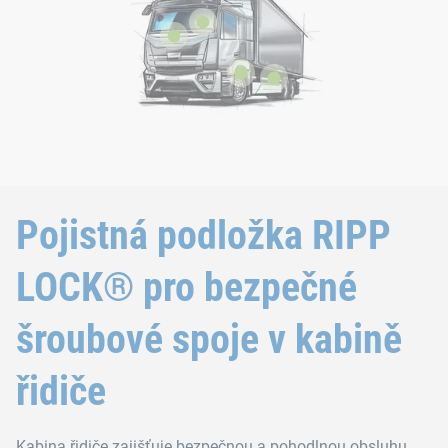
Pojistná podložka RIPP
LOCK® pro bezpečné
šroubové spoje v kabině
řidiče
Kabina řidiče zajišťuje bezpečnou a pohodlnou obsluhu