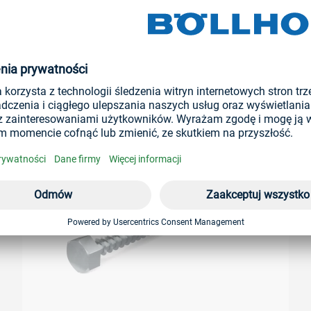
EGO ZASTOSOWANIA
 zewnętrznym