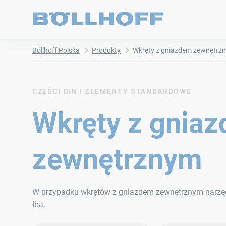
Böllhoff Polska
Produkty
Wkręty z gniazdem zewnętrz
CZĘŚCI DIN I ELEMENTY STANDARDOWE
Wkręty z gnia
zewnętrznym
W przypadku wkrętów z gniazdem zewnętrznym narzędz
łba.