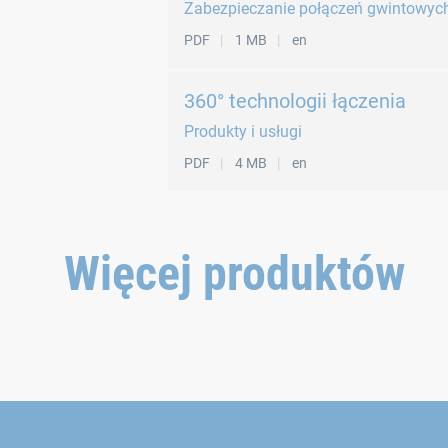
Zabezpieczanie połączeń gwintowyc
DIN 960 – odpowiednik ISO 8765
PDF
1 MB
en
DIN 961 – odpowiednik ISO 8676
ISO 4014 – odpowiednik DIN 931
360° technologii łączenia
ISO 4017 – odpowiednik DIN 933
Produkty i usługi
PDF
4 MB
en
Więcej produktów