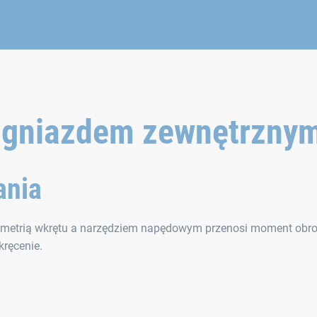
z gniazdem zewnętrzny
ania
metrią wkrętu a narzędziem napędowym przenosi moment obr
kręcenie.