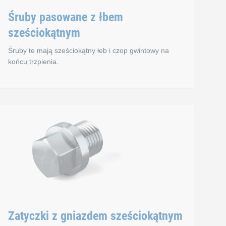
Śruby pasowane z łbem
sześciokątnym
Śruby te mają sześciokątny łeb i czop gwintowy na
końcu trzpienia.
ące
Śruby pasowane z łbe
 wstępnego. Po zamocowaniu wkrętu często tworzy on otwór z
 specjalne warianty, np. wysoko wytrzymały wkręt samogwintują
Śruby te mają sześciokątny łeb i czop gwintowy na końcu trzpi
Normy
Zatyczki z gniazdem sześciokątnym
DIN 609