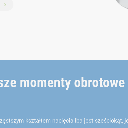
ższe momenty obrotowe
ęstszym kształtem nacięcia łba jest sześciokąt, j