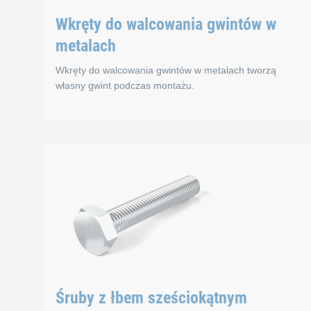
Wkręty do walcowania gwintów w
metalach
Wkręty do walcowania gwintów w metalach tworzą
własny gwint podczas montażu.
Wkręty do walcowan
Wkręty do walcowania gwintów w metalach tworzą wł
Normy
Śruby z łbem sześciokątnym
DIN 7500 D