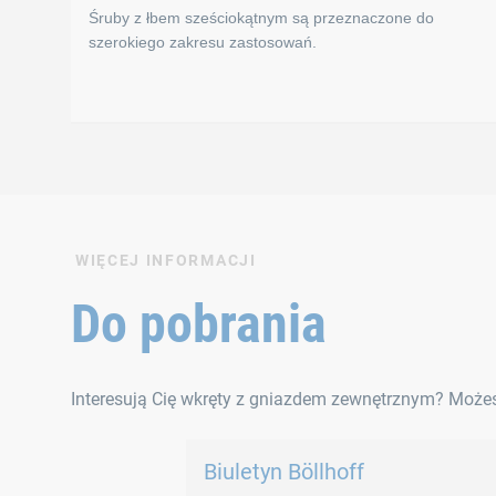
Śruby z łbem sześciokątnym są przeznaczone do
szerokiego zakresu zastosowań.
Śruby z łbem sześc
WIĘCEJ INFORMACJI
Śruby z łbem sześciokątnym są przeznaczone do szero
Do pobrania
Normy
Interesują Cię wkręty z gniazdem zewnętrznym? Możesz
DIN 6921 – odpowiednik EN 1665
DIN 931 – odpowiednik ISO 4014
Biuletyn Böllhoff
DIN 933 – odpowiednik ISO 4017