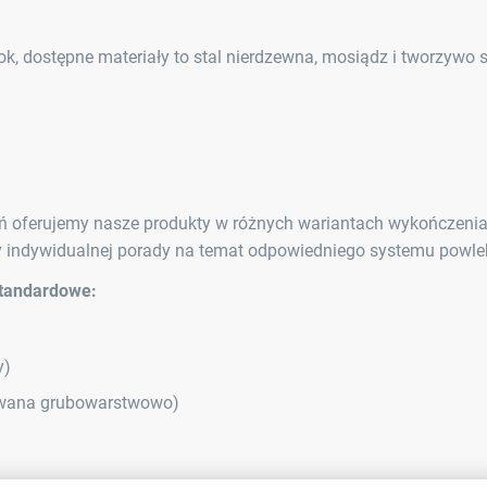
k, dostępne materiały to stal nierdzewna, mosiądz i tworzywo 
 oferujemy nasze produkty w różnych wariantach wykończeni
y indywidualnej porady na temat odpowiedniego systemu powle
standardowe:
y)
wana grubowarstwowo)