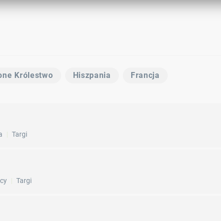
one Królestwo
Hiszpania
Francja
a
Targi
cy
Targi