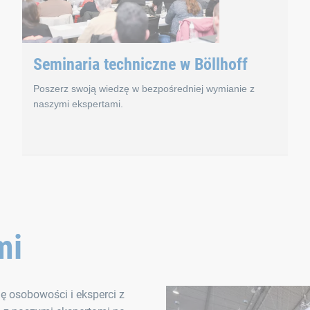
Seminaria techniczne w Böllhoff
Poszerz swoją wiedzę w bezpośredniej wymianie z
naszymi ekspertami.
ia online
Seminaria techniczne
mi
uteczne także wówczas, gdy odbywają się na drodze elektronic
Bielefeld we wschodniej Westfalii jest sercem 360° technol
potkało się w sumie w 25 terminach na wydarzeniach zorganizo
Oprócz indywidualnej wymiany nasze seminaria techniczn
ę osobowości i eksperci z