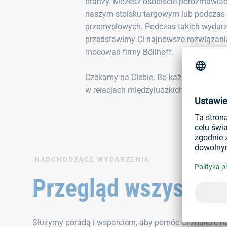
branży. Możesz osobiście porozmawiać
naszym stoisku targowym lub podczas 
przemysłowych. Podczas takich wydarz
przedstawimy Ci najnowsze rozwiązania
mocowań firmy Böllhoff.
Czekamy na Ciebie. Bo każde skuteczne
w relacjach międzyludzkich.
NADCHODZĄCE WYDARZENIA
Przegląd wszystkic
Służymy poradą i wsparciem, aby pomóc Ci znaleźć na