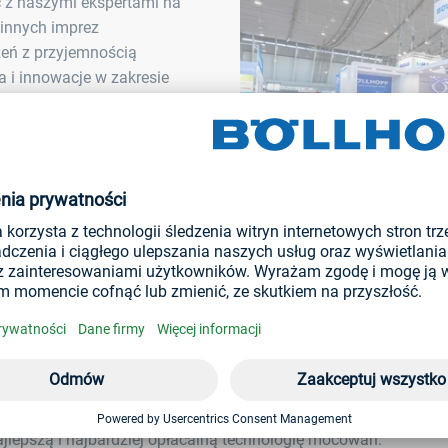
 z naszymi ekspertami na
innych imprez
eń z przyjemnością
 i innowacje w zakresie
 połączenie ma swoje źródło
h wydarzeń
jlepszą i najbardziej opłacalną technologię mocowań.