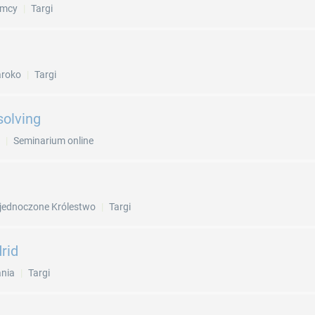
emcy
Targi
roko
Targi
solving
Seminarium online
jednoczone Królestwo
Targi
rid
ania
Targi