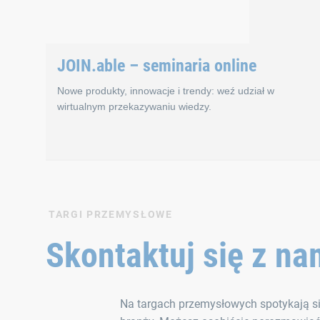
JOIN.able – seminaria online
Nowe produkty, innowacje i trendy: weź udział w
wirtualnym przekazywaniu wiedzy.
JOIN.able – seminar
TARGI PRZEMYSŁOWE
Skontaktuj się z na
Przekazywanie wiedzy i wymiana zawodowa mogą być sk
W pierwszym roku ponad 700 zainteresowanych osób s
Na targach przemysłowych spotykają si