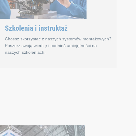
Szkolenia i instruktaż
Chcesz skorzystać z naszych systemów montażowych?
Poszerz swoją wiedzę i podnieś umiejętności na
naszych szkoleniach.
 w Böllhoff
Szkolenia i instruktaż
znej. To dlatego w 2020 r. uruchomiliśmy serię wydarzeń onlin
ogii łączenia firmy Böllhoff. Regularnie organizujemy tu, w nas
Szkolenia i instruktaż na temat naszych zautomatyzowanych 
wanych z myślą o przekazywaniu wiedzy na temat technologii ł
e kładą nacisk na praktyczne doświadczenie. Bez względu na 
Organizujemy wydarzenia w małych grupach. Dzięki temu prow