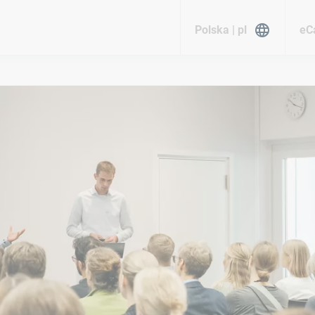
Polska | pl
eC