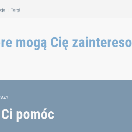
cja
Targi
óre mogą Cię zainteres
ASZ?
y Ci pomóc