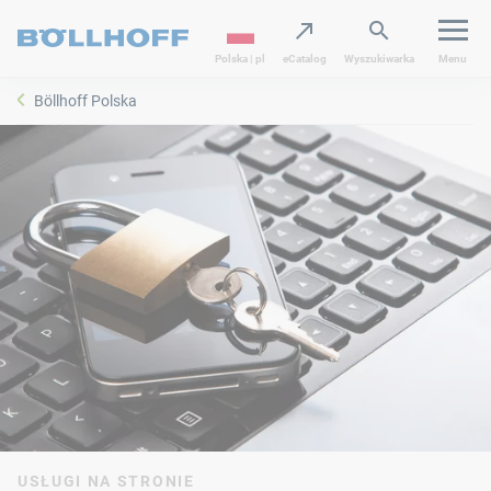
Polska | pl
eCatalog
Wyszukiwarka
Menu
Böllhoff Polska
USŁUGI NA STRONIE