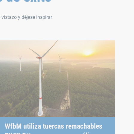
vistazo y déjese inspirar
WfbM utiliza tuercas remachables