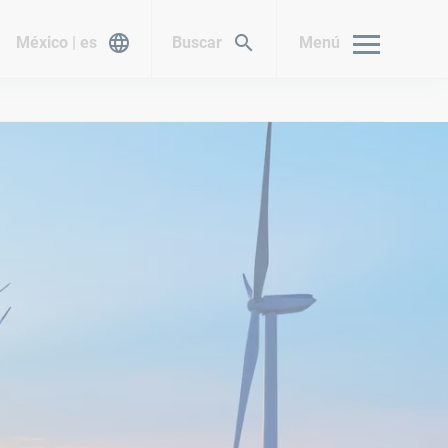
México | es
Buscar
Menú