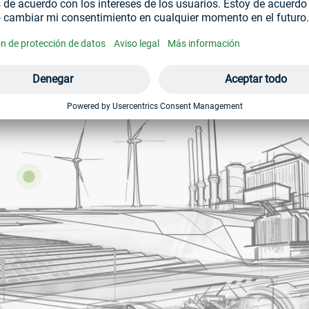
que tener en cuenta los requisitos especiales del sector energét
s, como la corrosión y las vibraciones.