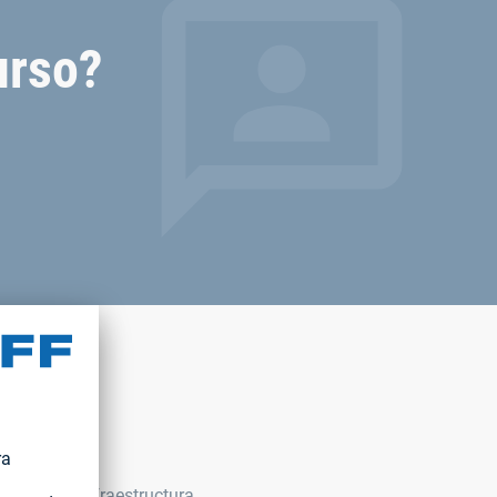
urso?
n
s, turbinas y
idad de la infraestructura