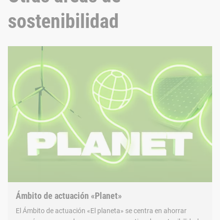
sostenibilidad
*
El
registro
de
empleados
no
binarios
en
la
empresa
comenzó
en
2023.
Ámbito de actuación «Planet»
El Ámbito de actuación «El planeta» se centra en ahorrar