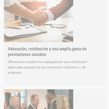
Solo las personas que disponen de tiempo suficiente para des
Ayudamos a nuestros empleados a conciliar su vida laboral y 
Modelos de horario de trabajo flexible
Registro del tiempo de trabajo y horario flexible
Valoración, retribución y una amplia gama de
Trabajo remoto
prestaciones sociales
Plazas de jardín de infancia y guardería para los hijos
Ofrecemos a todos los trabajadores una retribución
Ofertas de vacaciones para los hijos de los trabajador
adecuada basada en los convenios colectivos y de
empresa.
Bicicleta de empresa
30 días de vacaciones
Valoración, retribución y 
Ofrecemos a todos los trabajadores una retribución adecuada