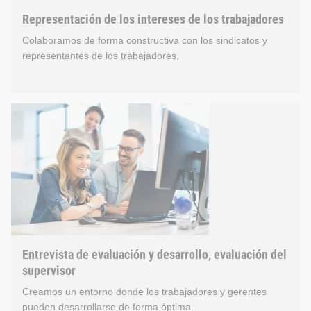
Representación de los intereses de los trabajadores
Colaboramos de forma constructiva con los sindicatos y
2
representantes de los trabajadores.
ESRS S1 - 6 Rotación de empleados
Representación de los inte
Número de empleados que dejan la empresa [#]
4
1
Tasa de rotación de empleados [%]
Nuestros trabajadores tienen derecho a organizarse en sindic
Entrevista de evaluación y desarrollo, evaluación del
S1 - 8 Cobertura de negociación colectiva y diálogo social
supervisor
Creamos un entorno donde los trabajadores y gerentes
Cobertura por representantes de los empleados en el Esp
pueden desarrollarse de forma óptima.