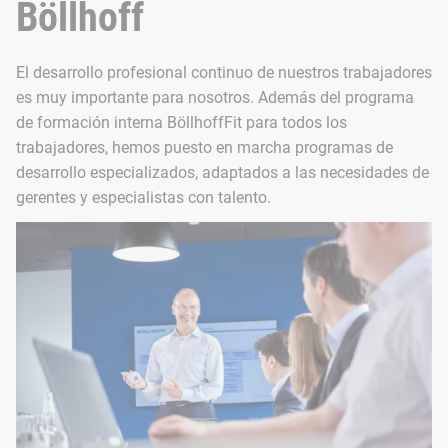
Una característica especial de Böllhoff: los aprendices gest
Böllhoff
Descubra boellhoff.1877 en Instagram
El desarrollo profesional continuo de nuestros trabajadores
Los aprendices también pueden asumir responsabilidades a otr
es muy importante para nosotros. Además del programa
de formación interna BöllhoffFit para todos los
trabajadores, hemos puesto en marcha programas de
desarrollo especializados, adaptados a las necesidades de
gerentes y especialistas con talento.