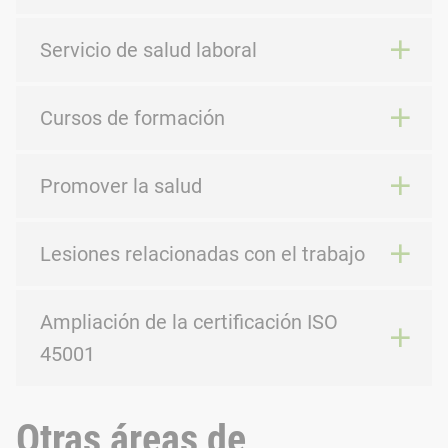
Servicio de salud laboral
ESRS S1 - 6 Distribución por sexos en la alta dirección
Cursos de formación
Hombres [#]
Promover la salud
Mujeres [#]
Lesiones relacionadas con el trabajo
No binario [#]
Ampliación de la certificación ISO
45001
Total [#]
El número total se mide en personas.
Otras áreas de