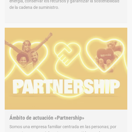
energía, conservar los recursos y garantizar la sostenibilidad
2025
ESRS S1-6 Tipos de empleo
de la cadena de suministro.
Proporción de contratos temporales [%]
3,7
Ámbito de actuación «Partnership»
Somos una empresa familiar centrada en las personas; por