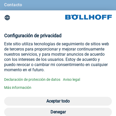
Contacto
Noticias
La revista Böllhoff
Ferias comerciales y seminarios
Aviso legal
Condiciones generales de venta
Declaración de protección de datos
Visítenos en
YouTube
LinkedIn
Abrir el menú 
Men
For
+5
© Böllhoff Group