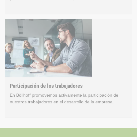
Entrevista de evaluación y 
Nota: en las empresas nacionales más pequeñas no hay repre
Creamos un entorno donde los trabajadores y gerentes pueden 
En estas entrevistas anuales, reflexionan sobre la colaborac
Participación de los trabajadores
ESRS S1 - 13 Formación continua y desarrollo de compet
En Böllhoff promovemos activamente la participación de
nuestros trabajadores en el desarrollo de la empresa.
Horas de formación por trabajador [h/Empl.]
Participación de los trabaj
Porcentaje de trabajadores que han recibido una entrevi