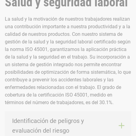
Salud y seguridad laboral
Tradicionalmente, sigue habiendo más hombres que mujeres t
La salud y la motivación de nuestros trabajadores realizan
Estamos trabajando activamente para conseguir que más mujere
una contribución importante a nuestra productividad y a la
calidad de nuestros productos. Con nuestro sistema de
gestión de la salud y la seguridad laboral certificado según
la norma ISO 45001, garantizamos la aplicación práctica
de la salud y la seguridad en el trabajo. Su incorporación a
ESRS S1 - 9 Distribución de edad de los trabajadores
un sistema de gestión integrado nos permite encontrar
posibilidades de optimización de forma sistemática, lo que
contribuye a prevenir los accidentes laborales y las
<30 años
enfermedades relacionadas con el trabajo. El grado de
cobertura de la certificación ISO 45001, medido en
30-50 años
términos del número de trabajadores, es del 30.1%.
>50 años
Identificación de peligros y
evaluación del riesgo