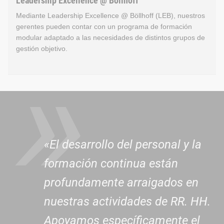
Leadership Excellence @ Böllhoff
Mediante Leadership Excellence @ Böllhoff (LEB), nuestros
gerentes pueden contar con un programa de formación
modular adaptado a las necesidades de distintos grupos de
»
gestión objetivo.
Leadership Excellence @ B
Mediante Leadership Excellence @ Böllhoff (LEB), nuestros g
El seminario «Cómo afrontar situaciones difíciles» es espec
«El desarrollo del personal y la
formación continua están
profundamente arraigados en
nuestras actividades de RR. HH.
Apoyamos específicamente el