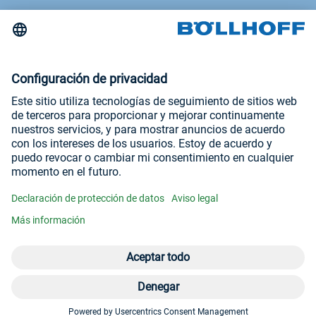
Noticias
La revista Böllhoff
Ferias comerciales y seminarios
Aviso legal
Condiciones generales de venta
Declaración de protección de datos
Visítenos en
YouTube
LinkedIn
Abrir el menú 
Men
For
+5
© Böllhoff Group