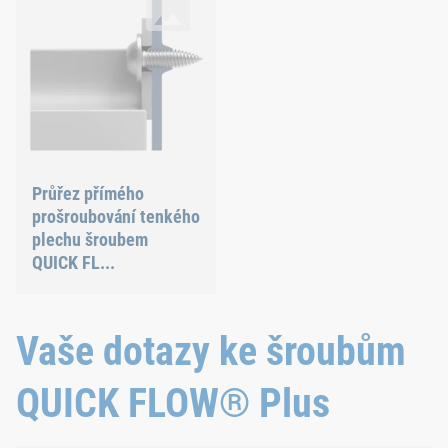
Průřez přímého
prošroubování tenkého
plechu šroubem
QUICK FL...
Vaše dotazy ke šroubům
QUICK FLOW® Plus