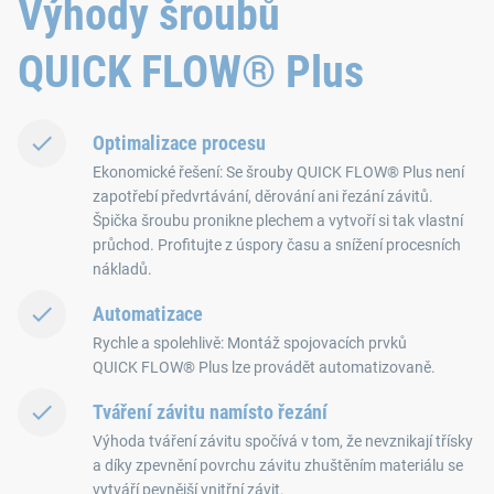
Výhody šroubů
QUICK FLOW® Plus
Optimalizace procesu
Ekonomické řešení: Se šrouby QUICK FLOW® Plus není
zapotřebí předvrtávání, děrování ani řezání závitů.
Špička šroubu pronikne plechem a vytvoří si tak vlastní
průchod. Profitujte z úspory času a snížení procesních
nákladů.
Automatizace
Rychle a spolehlivě: Montáž spojovacích prvků
QUICK FLOW® Plus lze provádět automatizovaně.
Tváření závitu namísto řezání
Výhoda tváření závitu spočívá v tom, že nevznikají třísky
a díky zpevnění povrchu závitu zhuštěním materiálu se
vytváří pevnější vnitřní závit.