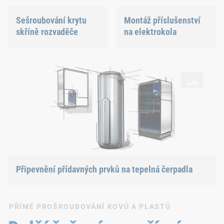
Sešroubování krytu
Montáž příslušenství
skříně rozvaděče
na elektrokola
Připevnění přídavných prvků na tepelná čerpadla
Připevnění přídavných prvků na tepelná čerpadla
PŘÍMÉ PROŠROUBOVÁNÍ KOVŮ A PLASTŮ