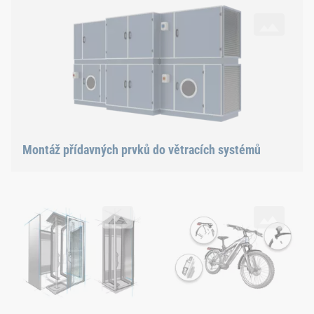
Montáž přídavných prvků do větracích systémů
Sešroubování krytu skříně rozvaděče
Montáž příslušenství na elektro