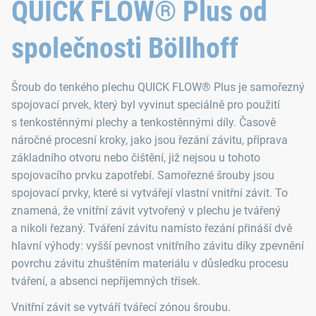
QUICK FLOW® Plus od
společnosti Böllhoff
Šroub do tenkého plechu QUICK FLOW® Plus je samořezný
spojovací prvek, který byl vyvinut speciálně pro použití
s tenkostěnnými plechy a tenkostěnnými díly. Časově
náročné procesní kroky, jako jsou řezání závitu, příprava
základního otvoru nebo čištění, již nejsou u tohoto
spojovacího prvku zapotřebí. Samořezné šrouby jsou
spojovací prvky, které si vytvářejí vlastní vnitřní závit. To
znamená, že vnitřní závit vytvořený v plechu je tvářený
a nikoli řezaný. Tváření závitu namísto řezání přináší dvě
hlavní výhody: vyšší pevnost vnitřního závitu díky zpevnění
povrchu závitu zhuštěním materiálu v důsledku procesu
tváření, a absenci nepříjemných třísek.
Vnitřní závit se vytváří tvářecí zónou šroubu.