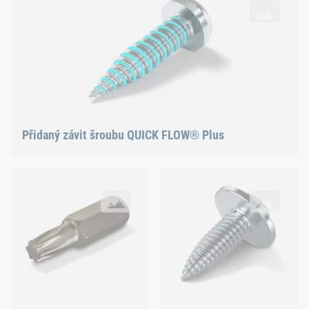
Přidaný závit šroubu QUICK FLOW® Plus
Přiložený bit pro optimalizovanou a pohodlnou montáž naši
QUICK FLOW® Plus – varianta s