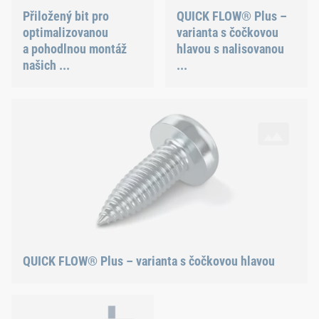
Přiložený bit pro
QUICK FLOW® Plus –
optimalizovanou
varianta s čočkovou
a pohodlnou montáž
hlavou s nalisovanou
našich ...
...
QUICK FLOW® Plus – varianta s čočkovou hlavou
QUICK FLOW® Plus – varianta s čočkovou hlavou
Průřez přímého prošroubování tenkého plechu šroubem QUIC