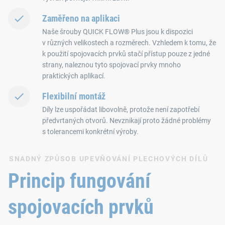
Zaměřeno na aplikaci
Naše šrouby QUICK FLOW® Plus jsou k dispozici
v různých velikostech a rozměrech. Vzhledem k tomu, že
k použití spojovacích prvků stačí přístup pouze z jedné
strany, naleznou tyto spojovací prvky mnoho
praktických aplikací.
Flexibilní montáž
Díly lze uspořádat libovolně, protože není zapotřebí
předvrtaných otvorů. Nevznikají proto žádné problémy
s tolerancemi konkrétní výroby.
SNADNÝ ZPŮSOB UPEVŇOVÁNÍ PLECHOVÝCH DÍLŮ
Princip fungování
spojovacích prvků