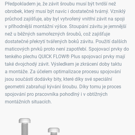
Předpokladem je, že závit šroubu musí být tvrdší než
obrobek, který musí být navíc i dostatečně tvárný. Vzniklý
průchod zajišťuje, aby byl vytvořený vnitřní závit na spoji
v příhodnější montážní výšce. Stoupání závitu je jemnější
než u běžných samořezných šroubů, což zajišťuje
dostatečné překrytí tvářených boků závitu. Použití dalších
maticových prvků proto není zapotřebí. Spojovací prvky do
tenkého plechu QUICK FLOW® Plus spojovací prvky mají
také dvojchodý závit. Výsledkem je zkrácení doby taktu
a montáže. Za účelem optimalizace procesu spojování
jsou součástí dodávky bity, které díky své speciální
geometrii zabraňují kývání šroubu. Díky tomu je proces
spojování pro pracovníka pohodlný i v obtížných
montážních situacích.