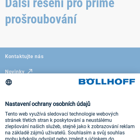
Další řešení pro přímé
prošroubování
Kontaktujte nás
Novinky
Veletrhy a odborné semináře
Newsletter
Kontakt
Všeobecné obchodní podmínky
Prohlášení o ochraně osobních údajů
Vnitřní oznamovací systém