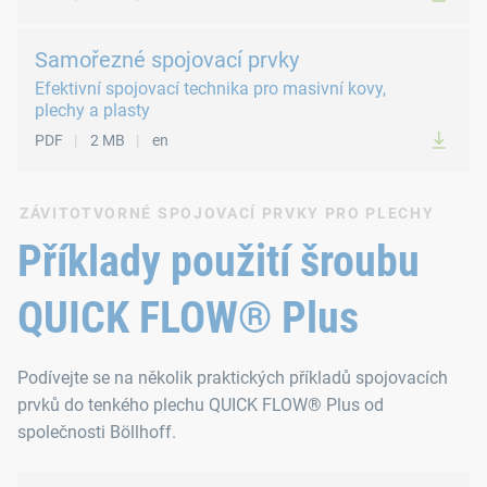
Samořezné spojovací prvky
Efektivní spojovací technika pro masivní kovy,
plechy a plasty
PDF
2 MB
en
ZÁVITOTVORNÉ SPOJOVACÍ PRVKY PRO PLECHY
Příklady použití šroubu
QUICK FLOW® Plus
Podívejte se na několik praktických příkladů spojovacích
prvků do tenkého plechu QUICK FLOW® Plus od
společnosti Böllhoff.
Montáž přídavných prvků do větracích systémů