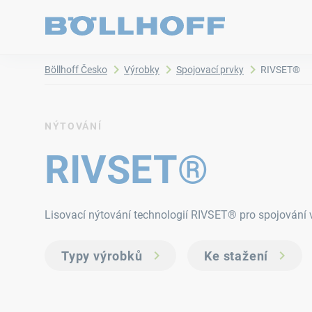
Böllhoff Česko
Výrobky
Spojovací prvky
RIVSET®
NÝTOVÁNÍ
RIVSET®
Lisovací nýtování technologií RIVSET® pro spojování 
Typy výrobků
Ke stažení