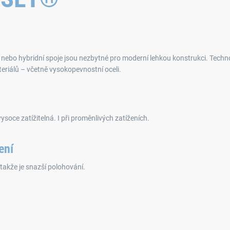
nebo hybridní spoje jsou nezbytné pro moderní lehkou konstrukci. Techno
riálů – včetně vysokopevnostní oceli.
soce zatížitelná. I při proměnlivých zatíženích.
ení
takže je snazší polohování.