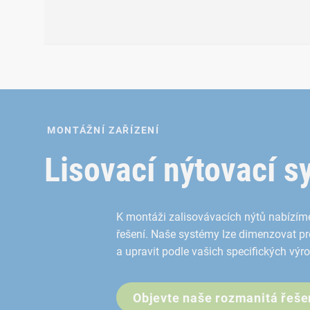
Zalisovávací nýty 
MONTÁŽNÍ ZAŘÍZENÍ
Zalisovávací nýty RIVSET® se liší z hlediska materiálu,
Lisovací nýtovací 
Zvláštnosti zalisováva
K montáži zalisovávacích nýtů nabízíme
Vysoce pevné spoje
řešení. Naše systémy lze dimenzovat pro
Reprodukovatelné výsledky spojování
a upravit podle vašich specifických výro
Bez předděrování otvorů
Těsné vůči plynům a kapalinám
Objevte naše rozmanitá řeše