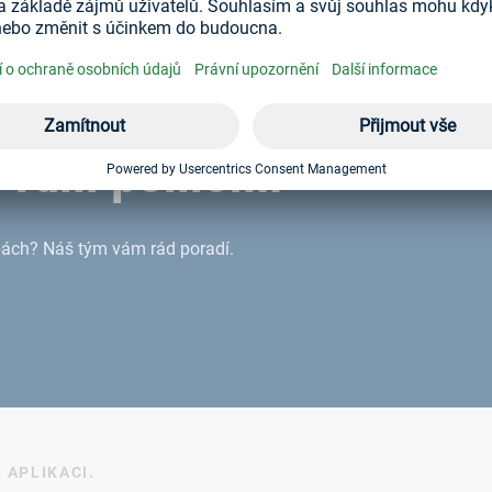
 vám pomohli
bách? Náš tým vám rád poradí.
 APLIKACI.