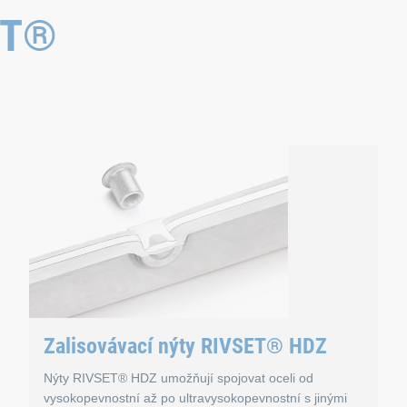
ET®
Zalisovávací nýty RIVSET® HDZ
Nýty RIVSET® HDZ umožňují spojovat oceli od
vysokopevnostní až po ultravysokopevnostní s jinými