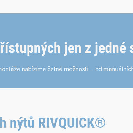
řístupných jen z jedné 
montáže nabízíme četné možnosti – od manuálníc
ch nýtů RIVQUICK®