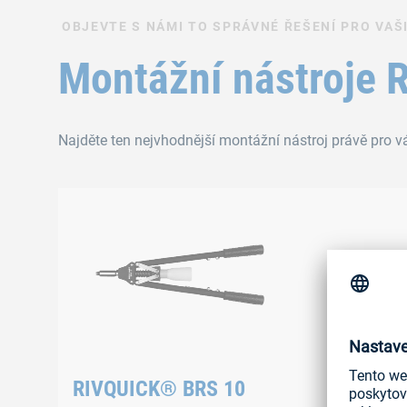
OBJEVTE S NÁMI TO SPRÁVNÉ ŘEŠENÍ PRO VAŠI
Montážní nástroje
Najděte ten nejvhodnější montážní nástroj právě pro v
RIVQUICK® BRS 10