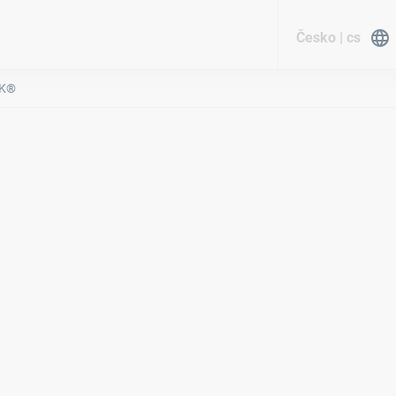
Česko | cs
CK®