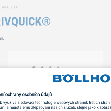
 APLIKACI.
 RIVQUICK®
ás.
RIVQUICK® BRS 20