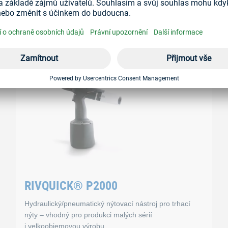
Ruční montážní nástroj – vhodný pro produkci malých
sérií.
RIVQUICK® BRS 20
Vlastnosti
Lze použít pro následující rozměry
Hliník: ø 2,4 mm až ø 6,4 mm
RIVQUICK® P2000
Pozinkovaná ocel: ø 2,4 mm až ø 6,4 mm
Hydraulický/pneumatický nýtovací nástroj pro trhací
Nerez ocel: ø 2,4 mm až ø 6,0 mm
nýty – vhodný pro produkci malých sérií
Hmotnost: 2 000 g
i velkoobjemovou výrobu.