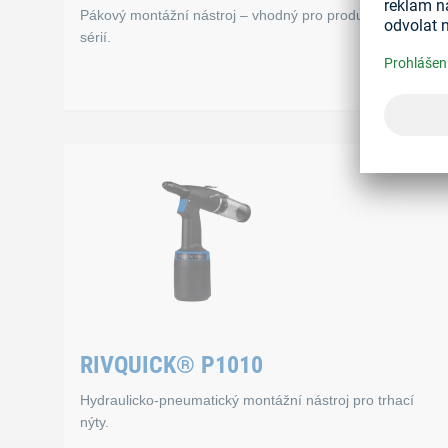
Pákový montážní nástroj – vhodný pro produkci malých
sérií.
RIVQUICK® BRS 10
Vlastnosti
Lze použít pro následující rozměry
Hliník: ø 3,0 mm až ø 6,4 mm
RIVQUICK® P1010
Pozinkovaná ocel: ø 3,0 mm až ø 6,4 mm
Hydraulicko-pneumatický montážní nástroj pro trhací
Nerez ocel: ø 3,0 mm až ø 6,0 mm
nýty.
Hmotnost: 1 900 g