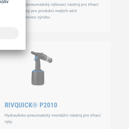
Hydraulický/pneumatický nýtovací nástroj pro trhací
nýty – vhodný pro produkci malých sérií
i velkoobjemovou výrobu.
RIVQUICK® P1000
Vlastnosti
Odnímatelná záchytná nádoba na trny nýtů
Podtlakový systém
RIVQUICK® P2010
Pojistný ventil pro přerušení přívodu vzduchu
Hydraulicko-pneumatický montážní nástroj pro trhací
nýty.
Technické údaje