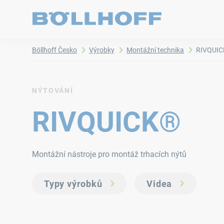
Böllhoff Česko
Výrobky
Montážní technika
RIVQUI
NÝTOVÁNÍ
RIVQUICK®
Montážní nástroje pro montáž trhacích nýtů
Typy výrobků
Videa