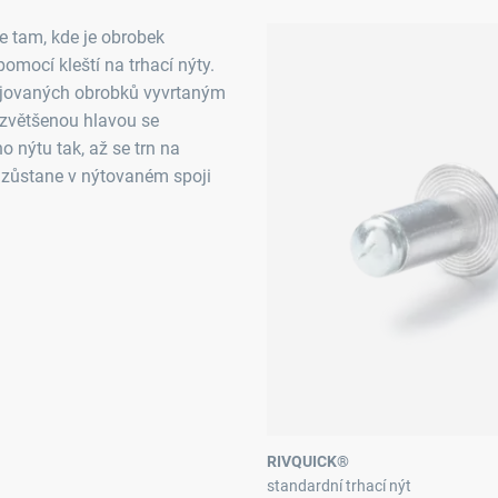
je tam, kde je obrobek
pomocí kleští na trhací nýty.
pojovaných obrobků vyvrtaným
 zvětšenou hlavou se
ho nýtu tak, až se trn na
zůstane v nýtovaném spoji
RIVQUICK®
standardní trhací nýt