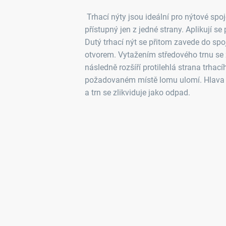
Trhací nýty jsou ideální pro nýtové spo
přístupný jen z jedné strany. Aplikují se 
Dutý trhací nýt se přitom zavede do s
otvorem. Vytažením středového trnu se
následně rozšíří protilehlá strana trhací
požadovaném místě lomu ulomí. Hlava 
a trn se zlikviduje jako odpad.