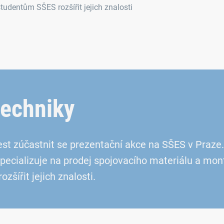
studentům SŠES rozšířit jejich znalosti
techniky
t zúčastnit se prezentační akce na SŠES v Praze. T
 specializuje na prodej spojovacího materiálu a mon
zšířit jejich znalosti.