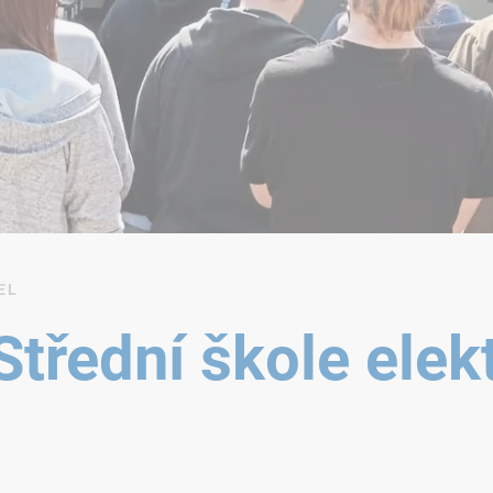
EL
třední škole elek