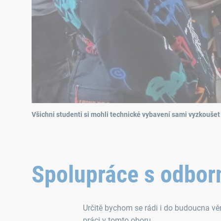
Všichni studenti si mohli technické vybavení sami vyzkoušet
Spolupráce s odbor
Určitě bychom se rádi i do budoucna vě
práci v tomto oboru.