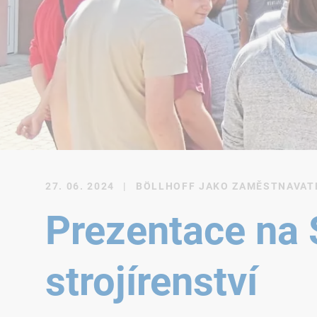
27. 06. 2024
|
BÖLLHOFF JAKO ZAMĚSTNAVAT
Prezentace na S
strojírenství