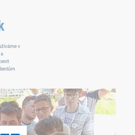
k
yužíváme v
 a
cenit
tudentům