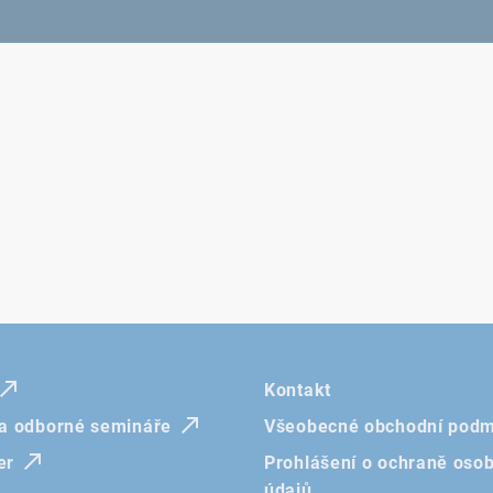
Kontakt
 a odborné semináře
Všeobecné obchodní podm
er
Prohlášení o ochraně oso
údajů