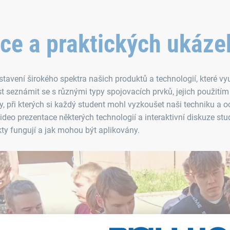
ace a praktických ukáze
tavení širokého spektra našich produktů a technologií, které v
t seznámit se s různými typy spojovacích prvků, jejich použitím
 při kterých si každý student mohl vyzkoušet naši techniku a o
ideo prezentace některých technologií a interaktivní diskuze s
ty fungují a jak mohou být aplikovány.