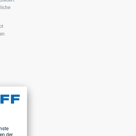
liche
ot
ten
lio