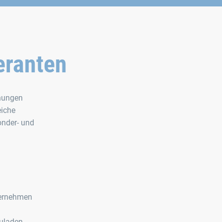
eranten
ehungen
eiche
onder- und
nternehmen
uladen.