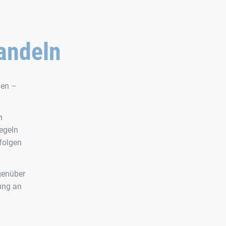
andeln
ien –
n
egeln
rfolgen
genüber
ung an