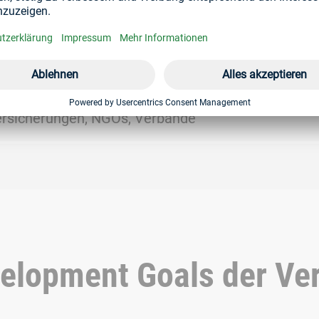
andorten, Hochschulen, Bewerber
ersicherungen, NGOs, Verbände
velopment Goals der Ve