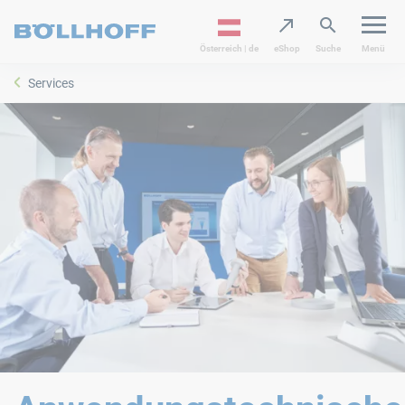
Österreich | de
eShop
Suche
Menü
Services