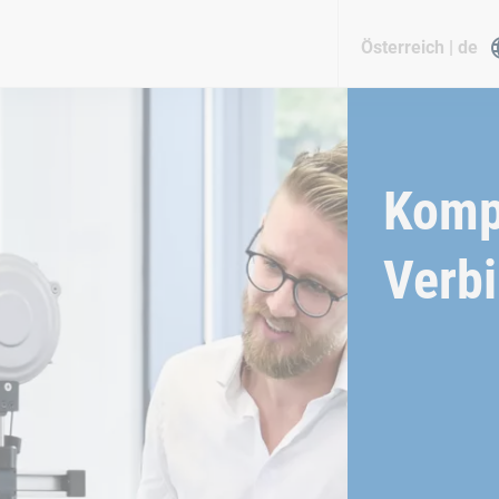
Österreich | de
Komp
Verb