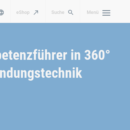
eShop
Suche
Menü
etenzführer in 360°
indungstechnik