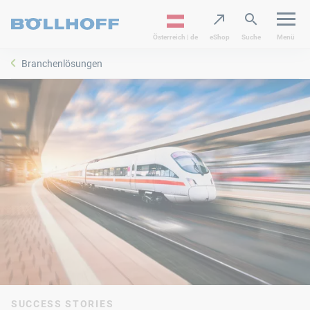
Österreich | de
eShop
Suche
Menü
Branchenlösungen
SUCCESS STORIES