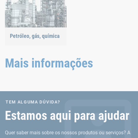
Petróleo, gás, química
As nossas soluções de
junção suportam até
mesmo as condições mais
Mais informações
extremas.
TEM ALGUMA DÚVIDA?
Estamos aqui para ajudar
Quer saber mais sobre os nossos produtos ou serviços? A