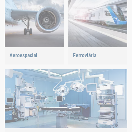
Aeroespacial
Ferroviária
A melhor qualidade para
Quer sejam parafusos,
máxima segurança com
rebites, clinching ou gestão
peso mínimo: Oferecemos
de peças em C, nós temos
a solução adequada.
a solução certa.