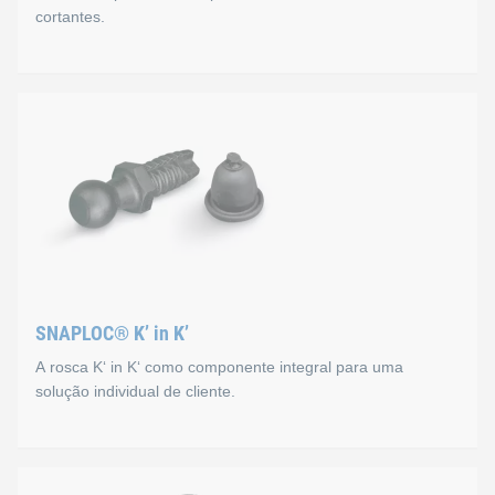
cortantes.
TEPRO® K' in K'
O aparafusamento reversível dos parafusos K' in K' possibil
SNAPLOC® K’ in K’
A rosca K‘ in K‘ como componente integral para uma
solução individual de cliente.
SNAPLOC® K’ in K’