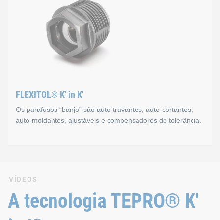
O princípio SNAPLOC® baseia-se num sistema de duas peças e 
Descubra o SNAPLOC®
FLEXITOL® K' in K'
Os parafusos “banjo” são auto-travantes, auto-cortantes,
auto-moldantes, ajustáveis e compensadores de tolerância.
FLEXITOL® K' in K'
VÍDEOS
A rosca K' in K' conforma automaticamente a sua rosca recet
A tecnologia TEPRO® K'