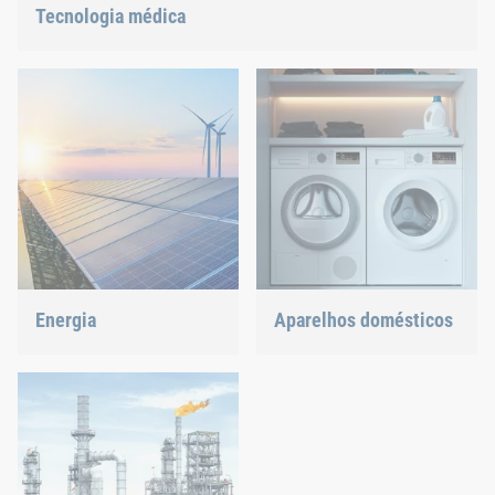
Tecnologia médica
Oferecemos soluções de junção personalizadas para
tecnologias altamente sensíveis.
Energia
Aparelhos domésticos
Com a nossa tecnologia de
Máquina de lavar louça ou
união e montagem,
forno, garantimos uma
contribuímos para moldar
junção com precisão.
o futuro da energia.