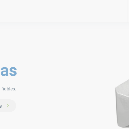
das
fiables.
s