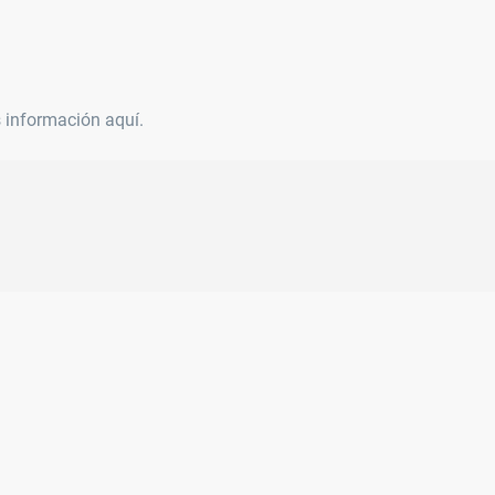
Normas
 información aquí.
DIN 928