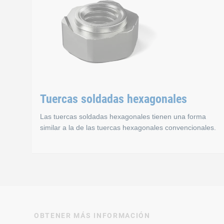
Tuercas soldadas hexagonales
Las tuercas soldadas hexagonales tienen una forma
similar a la de las tuercas hexagonales convencionales.
Tuercas soldadas h
OBTENER MÁS INFORMACIÓN
Las tuercas soldadas hexagonales tienen una forma si