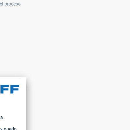
el proceso
os y la
miento