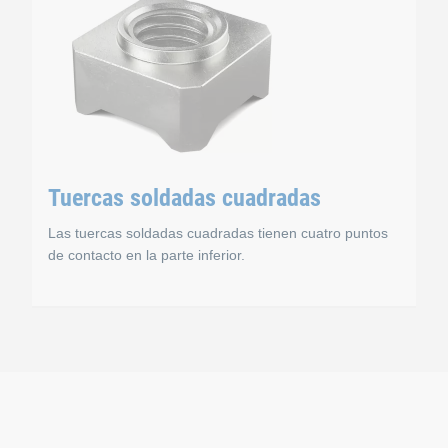
Tuercas soldadas cuadradas
Las tuercas soldadas cuadradas tienen cuatro puntos
de contacto en la parte inferior.
exagonales
Tuercas soldadas con
milar a la de las tuercas hexagonales convencionales. Cada es
Las tuercas soldadas cuadradas tienen cuatro puntos de co