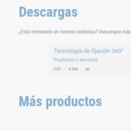
Descargas
Normas
¿Está interesado en tuercas soldadas? Descargue más
DIN 929
Tecnología de fijación 360°
Productos y servicios
PDF
4 MB
en
Más productos