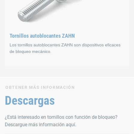
Normas
B 158
B 251
Tornillos autoblocantes ZAHN
B 53085
Los tornillos autoblocantes ZAHN son dispositivos eficaces
de bloqueo mecánico.
Tornillos autoblocantes Z
OBTENER MÁS INFORMACIÓN
Los tornillos autoblocantes ZAHN son dispositivos eficaces de
Descargas
Normas
¿Está interesado en tornillos con función de bloqueo?
Descargue más información aquí.
B 151