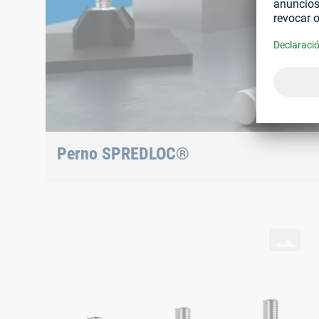
Perno SPREDLOC®
Fijación eficiente por expansión para estructuras l
Principios de colocación
SPREDLOC® en taladro pasante