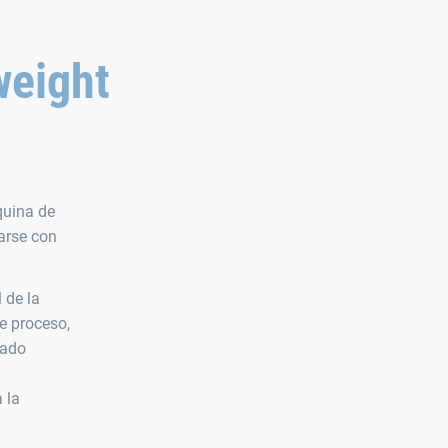
weight
quina de
arse con
 de la
e proceso,
eado
 la