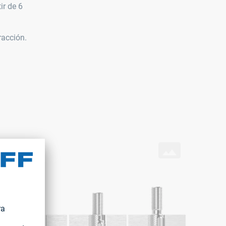
ir de 6
racción.
incipios de colocación
REDLOC® en taladro ciego
59840761139/19a25ad5f7bb47da8e73e4ada1a00180.m3u8