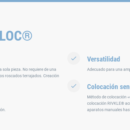
EDLOC®
Versatilidad
a sola pieza. No requiere de una
Adecuado para una ampli
tos roscados terrajados. Creación
Colocación senc
Método de colocación «e
colocación RIVKLE® acre
ión.
aparatos manuales has