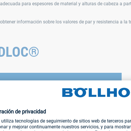
 adecuada para espesores de material y alturas de cabeza a part
obtener información sobre los valores de par y resistencia a la t
EDLOC®
Pr
s modernas
SP
llhoff/segment/19a25ad5f7bb47da8e73e4ada1a00180/hls/17