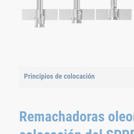
Principios de colocación
SPREDLOC® en taladro pasante
Remachadoras oleon