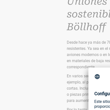
Uniones 
sostenib
Böllhoff
Desde hace ya más de 70 
resistentes. Ya sea en e
aviones modernos o en lo
en materiales de baja re
correspondiente.
En varios sectores, estos
ejemplo, al permitir usa
cortas. Incluso es posib
o piezas principales te
para aumentar la sosteni
Por lo tanto, es hora de