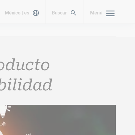
México | es
Buscar
Menú
roducto
bilidad