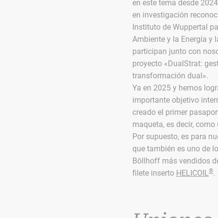
en este tema desde 2024
en investigación reconoci
Instituto de Wuppertal pa
Ambiente y la Energía y 
participan junto con nosot
proyecto «DualStrat: gest
transformación dual».
Ya en 2025 y hemos log
importante objetivo inter
creado el primer pasapor
maqueta, es decir, como u
Por supuesto, es para n
que también es uno de lo
Böllhoff más vendidos de
®
filete inserto
HELICOIL
.