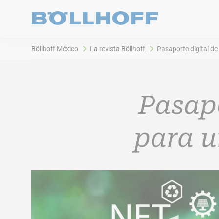
Böllhoff México
La revista Böllhoff
Pasaporte digital d
Pasapo
para u