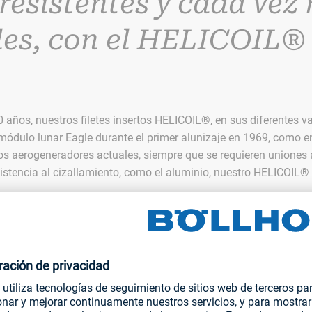
resistentes y cada vez
les, con el HELICOIL®
años, nuestros filetes insertos HELICOIL®, en sus diferentes va
l módulo lunar Eagle durante el primer alunizaje en 1969, como e
s aerogeneradores actuales, siempre que se requieren uniones a
sistencia al cizallamiento, como el aluminio, nuestro HELICOIL® 
 pequeños filetes roscados facilitan la fabricación de estructuras
r materiales más ligeros o reducir el tamaño de los componente
le reparar las roscas dañadas usando estos insertos, lo que per
ngan mayor durabilidad. Dicho de otro modo: ¡nuestro HELICOIL
bilidad!
 hacer que, tanto el HELICOIL como otros productos, sean aún má