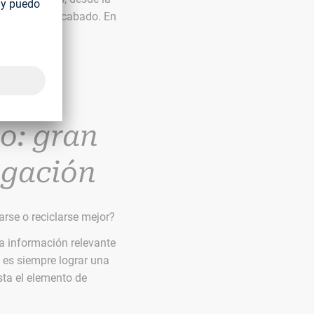
de fijación acabado. En
o: gran
igación
rse o reciclarse mejor?
la información relevante
vo es siempre lograr una
sta el elemento de