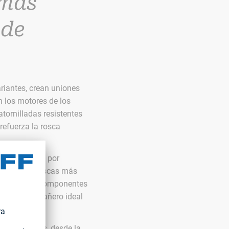
 más
 de
riantes, crean uniones
n los motores de los
tornilladas resistentes
refuerza la rosca
 lightweight; por
s mediante roscas más
mite que los componentes
® es un compañero ideal
s sostenibles, desde la