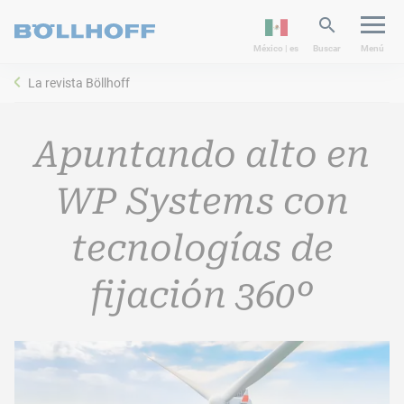
México | es
Buscar
Menú
La revista Böllhoff
Apuntando alto en
WP Systems con
tecnologías de
fijación 360º