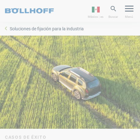
México | es
Buscar
Menú
Soluciones de fijación para la industria
CASOS DE ÉXITO