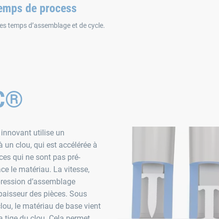
temps de process
s temps d’assemblage et de cycle.
AC®
nnovant utilise un
un clou, qui est accélérée à
èces qui ne sont pas pré-
ce le matériau. La vitesse,
 pression d’assemblage
épaisseur des pièces. Sous
clou, le matériau de base vient
a tige du clou. Cela permet