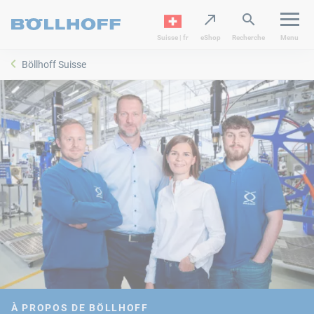
Suisse | fr
eShop
Recherche
Menu
Böllhoff Suisse
À PROPOS DE BÖLLHOFF