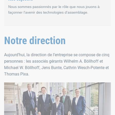
Nous nous distinguons par nos intéractions placées sous le si
Nous sommes passionnés par le rôle que nous jouons à
façonner l'avenir des technologies d'assemblage.
Confiance
Ce n’est que dans un environnement de confiance mutuelle qu
Nos objectifs : satisfactio
Notre direction
Satisfaction totale de nos clients
Aujourd’hui, la direction de l’entreprise se compose de cinq
personnes : les associés gérants Wilhelm A. Böllhoff et
Nous proposons avec succès des solutions d'assemblage dep
Michael W. Böllhoff, Jens Bunte, Cathrin Wesch-Potente et
Thomas Pixa.
Atteinte de l'excellence
Nous nous efforçons de nous améliorer chaque jour. C'est une 
Competence leader dans les tech
Notre ambition : en tant que leader en matière de technologi