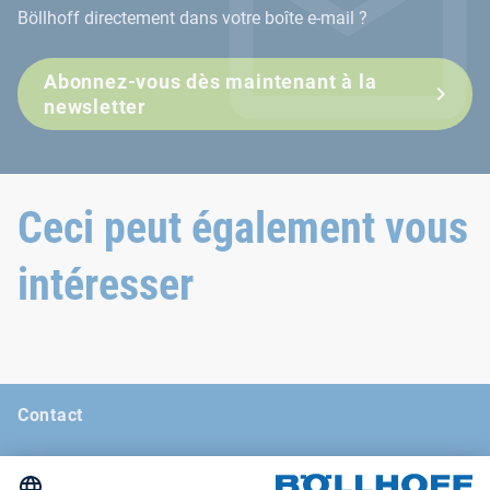
Site web de la DSV
Böllhoff directement dans votre boîte e-mail ?
Abonnez-vous dès maintenant à la
newsletter
Ceci peut également vous
intéresser
Contact
Actualités