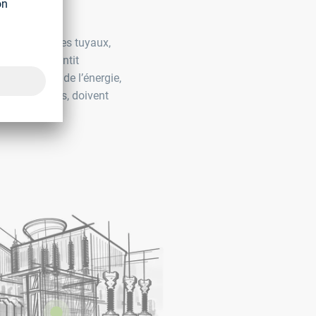
r raccorder des tuyaux,
nt. Cela garantit
e l'industrie de l’énergie,
les vibrations, doivent