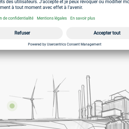
tions différentes dans l'industrie de l’énergie, par exemple pou
on choix en matière de fixations s’avère particulièrement importa
ue grâce à un assemblage sûr et fiable. Les exigences particulières d
insi que les conditions environnementales comme la corrosion et 