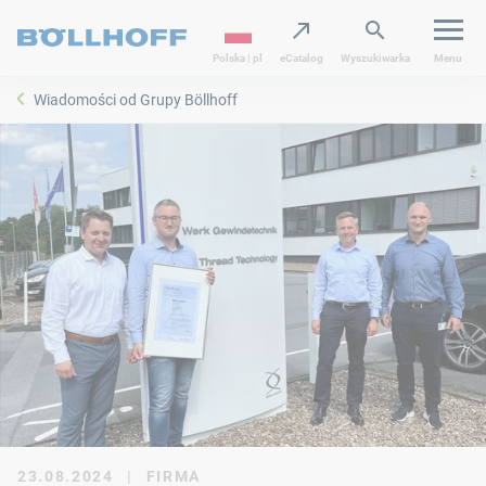
Polska | pl
eCatalog
Wyszukiwarka
Menu
Wiadomości od Grupy Böllhoff
23.08.2024
|
FIRMA